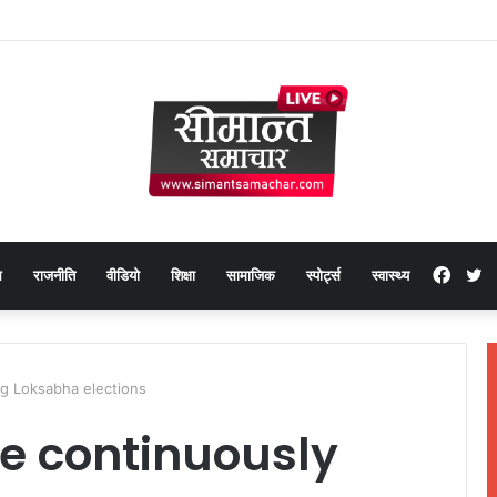
Face
T
थ
राजनीति
वीडियो
शिक्षा
सामाजिक
स्पोर्ट्स
स्वास्थ्य
ng Loksabha elections
ce continuously