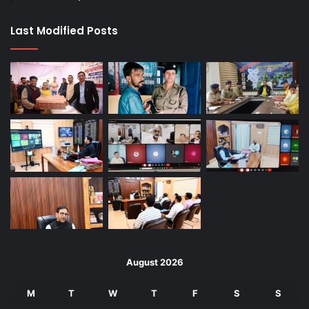
Last Modified Posts
August 2026
M
T
W
T
F
S
S