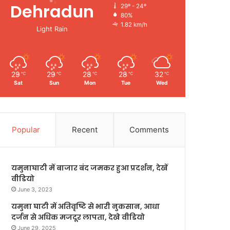
Dehradun
29º - 24º
80%
1.82 km/h
Light Rain
29
29
28
28
32
℃
℃
℃
℃
℃
Sat
Sun
Mon
Tue
Wed
Popular
Recent
Comments
यमुनाघाटी में बाजार बंद जमकर हुआ प्रदर्शन, देखें
वीडियो
June 3, 2023
यमुना घाटी में अतिवृष्टि से भारी नुकसान, आधा
दर्जन से अधिक मजदूर लापता, देखे वीडियो
June 29, 2025