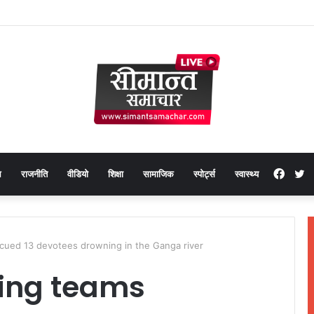
Face
T
थ
राजनीति
वीडियो
शिक्षा
सामाजिक
स्पोर्ट्स
स्वास्थ्य
scued 13 devotees drowning in the Ganga river
ving teams