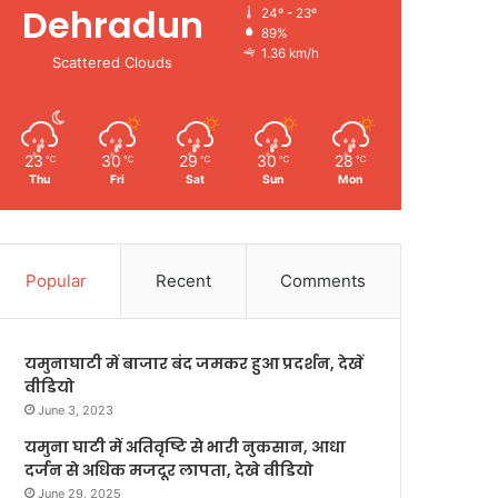
Dehradun
24º - 23º
89%
1.36 km/h
Scattered Clouds
23
30
29
30
28
℃
℃
℃
℃
℃
Thu
Fri
Sat
Sun
Mon
Popular
Recent
Comments
यमुनाघाटी में बाजार बंद जमकर हुआ प्रदर्शन, देखें
वीडियो
June 3, 2023
यमुना घाटी में अतिवृष्टि से भारी नुकसान, आधा
दर्जन से अधिक मजदूर लापता, देखे वीडियो
June 29, 2025