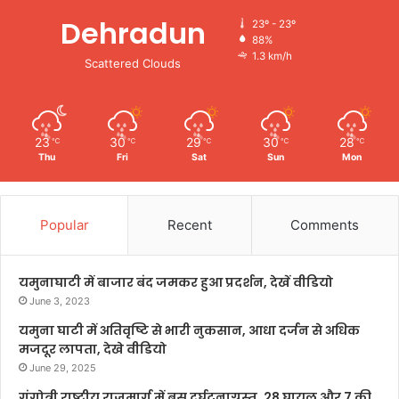
Dehradun
23º - 23º
88%
1.3 km/h
Scattered Clouds
23
30
29
30
28
℃
℃
℃
℃
℃
Thu
Fri
Sat
Sun
Mon
Popular
Recent
Comments
यमुनाघाटी में बाजार बंद जमकर हुआ प्रदर्शन, देखें वीडियो
June 3, 2023
यमुना घाटी में अतिवृष्टि से भारी नुकसान, आधा दर्जन से अधिक
मजदूर लापता, देखे वीडियो
June 29, 2025
गंगोत्री राष्ट्रीय राजमार्ग में बस दुर्घटनाग्रस्त, 28 घायल और 7 की