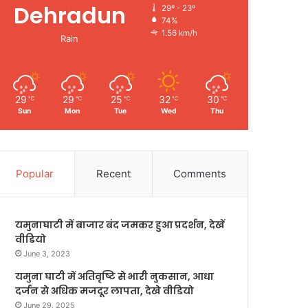
Dehradun
29º - 23º
74%
1.56 km/h
Rain
29
29
25
32
30
℃
℃
℃
℃
℃
Sun
Mon
Tue
Wed
Thu
Popular
Recent
Comments
यमुनाघाटी में बाजार बंद जमकर हुआ प्रदर्शन, देखें
वीडियो
June 3, 2023
यमुना घाटी में अतिवृष्टि से भारी नुकसान, आधा
दर्जन से अधिक मजदूर लापता, देखे वीडियो
June 29, 2025