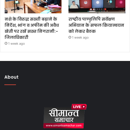
नशे के विरुद्ध सख्ती बढ़ाने के
राष्ट्रीय पाण्डुलिपि सर्वेक्षण
निर्देश, भांग व अफीम की अवैध
अभियान के सफल क्रियान्वयन
खेती पर रखें सख्त निगरानी:-
को लेकर बैठक
जिलाधिकारी
1 week ago
1 week ago
About