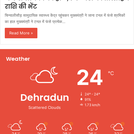
राशि की भेंट
चिन्यालीसौड़ सामुदायिक स्वास्थ्य केंद्र पहुंचकर मुख्यमंत्री ने जाना टनल में फंसे श्रमिकों
का हाल मुख्यमंत्री ने टनल में फंसे प्रत्येक…
Read More »
Weather
24
℃
Dehradun
24º - 24º
91%
1.73 km/h
Scattered Clouds
24
29
28
26
32
℃
℃
℃
℃
℃