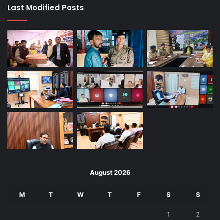
Last Modified Posts
August 2026
M
T
W
T
F
S
S
1
2