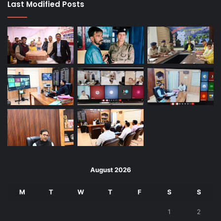
Last Modified Posts
August 2026
M
T
W
T
F
S
S
1
2