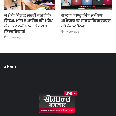
नशे के विरुद्ध सख्ती बढ़ाने के
राष्ट्रीय पाण्डुलिपि सर्वेक्षण
निर्देश, भांग व अफीम की अवैध
अभियान के सफल क्रियान्वयन
खेती पर रखें सख्त निगरानी:-
को लेकर बैठक
जिलाधिकारी
1 week ago
1 week ago
About