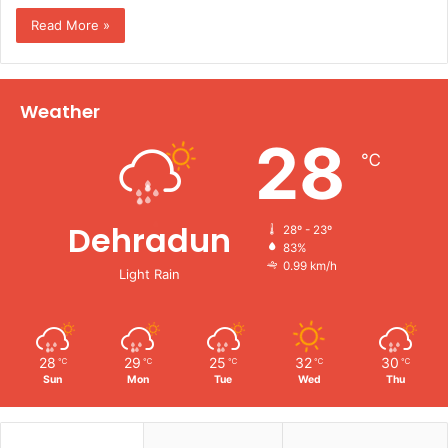
Read More »
Weather
28
℃
Dehradun
28º - 23º
83%
0.99 km/h
Light Rain
28
29
25
32
30
℃
℃
℃
℃
℃
Sun
Mon
Tue
Wed
Thu