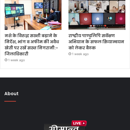
नशे के विरुद्ध सख्ती बढ़ाने के
राष्ट्रीय पाण्डुलिपि सर्वेक्षण
निर्देश, भांग व अफीम की अवैध
अभियान के सफल क्रियान्वयन
खेती पर रखें सख्त निगरानी:-
को लेकर बैठक
जिलाधिकारी
1 week ago
1 week ago
About