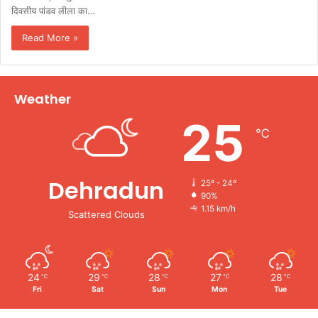
दिवसीय पांडव लीला का…
Read More »
Weather
25
℃
Dehradun
25º - 24º
90%
1.15 km/h
Scattered Clouds
24
29
28
27
28
℃
℃
℃
℃
℃
Fri
Sat
Sun
Mon
Tue