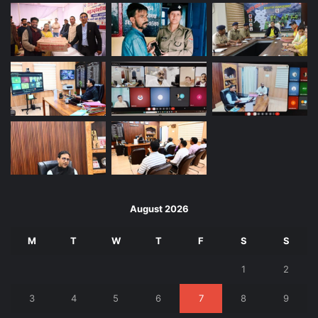
August 2026
M
T
W
T
F
S
S
1
2
3
4
5
6
7
8
9