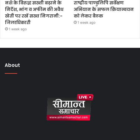
नशे के विरुद्ध सख्ती बढ़ाने के
राष्ट्रीय पाण्डुलिपि सर्वेक्षण
निर्देश, भांग व अफीम की अवैध
अभियान के सफल क्रियान्वयन
खेती पर रखें सख्त निगरानी:-
को लेकर बैठक
जिलाधिकारी
1 week ago
1 week ago
About