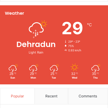
Weather
29
℃
Dehradun
29º - 23º
75%
0.93 km/h
Light Rain
28
29
25
32
30
℃
℃
℃
℃
℃
Sun
Mon
Tue
Wed
Thu
Popular
Recent
Comments