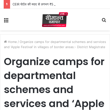
CEIR पोर्टल की मदद से लगभग ₹5 लाख मूल्य के 20 मोबाइल फोन बरामद
Menu
S
fo
Home
/
Organize camps for departmental schemes and services
and ‘Apple Festival’ in villages of border areas:- District Magistrate
Organize camps for
departmental
schemes and
services and ‘Apple