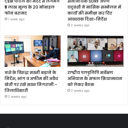
CEIR पोर्टल की मदद से लगभग
सेनानायक SDRF अर्पण
₹5 लाख मूल्य के 20 मोबाइल
यदुवंशी ने मासिक सम्मेलन में
फोन बरामद
कार्यों की समीक्षा कर दिए
आवश्यक दिशा-निर्देश
1 week ago
2 weeks ago
नशे के विरुद्ध सख्ती बढ़ाने के
राष्ट्रीय पाण्डुलिपि सर्वेक्षण
निर्देश, भांग व अफीम की अवैध
अभियान के सफल क्रियान्वयन
खेती पर रखें सख्त निगरानी:-
को लेकर बैठक
जिलाधिकारी
2 weeks ago
2 weeks ago