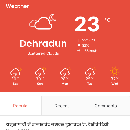
Weather
23
℃
Dehradun
23º - 23º
82%
1.38 km/h
Scattered Clouds
30
30
28
25
32
℃
℃
℃
℃
℃
Sat
Sun
Mon
Tue
Wed
Popular
Recent
Comments
यमुनाघाटी में बाजार बंद जमकर हुआ प्रदर्शन, देखें वीडियो