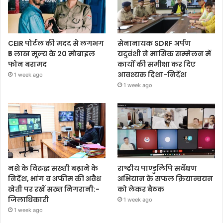
CEIR पोर्टल की मदद से लगभग
सेनानायक SDRF अर्पण
₹5 लाख मूल्य के 20 मोबाइल
यदुवंशी ने मासिक सम्मेलन में
फोन बरामद
कार्यों की समीक्षा कर दिए
आवश्यक दिशा-निर्देश
1 week ago
1 week ago
नशे के विरुद्ध सख्ती बढ़ाने के
राष्ट्रीय पाण्डुलिपि सर्वेक्षण
निर्देश, भांग व अफीम की अवैध
अभियान के सफल क्रियान्वयन
खेती पर रखें सख्त निगरानी:-
को लेकर बैठक
जिलाधिकारी
1 week ago
1 week ago