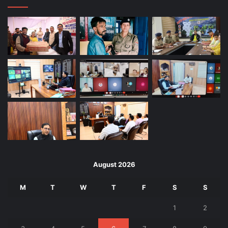
August 2026
M
T
W
T
F
S
S
1
2