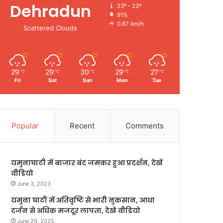
Dehradun
23º - 23º
91%
0.67 km/h
Scattered Clouds
29
29
30
29
27
℃
℃
℃
℃
℃
Fri
Sat
Sun
Mon
Tue
Popular
Recent
Comments
यमुनाघाटी में बाजार बंद जमकर हुआ प्रदर्शन, देखें
वीडियो
June 3, 2023
यमुना घाटी में अतिवृष्टि से भारी नुकसान, आधा
दर्जन से अधिक मजदूर लापता, देखे वीडियो
June 29, 2025