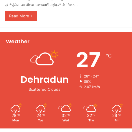
एवं *पुलिस उपाधीक्षक उत्तरकाशी महोदय* के निकट…
Read More »
Weather
27
℃
Dehradun
28º - 24º
85%
2.07 km/h
Scattered Clouds
28
24
32
32
29
℃
℃
℃
℃
℃
Mon
Tue
Wed
Thu
Fri