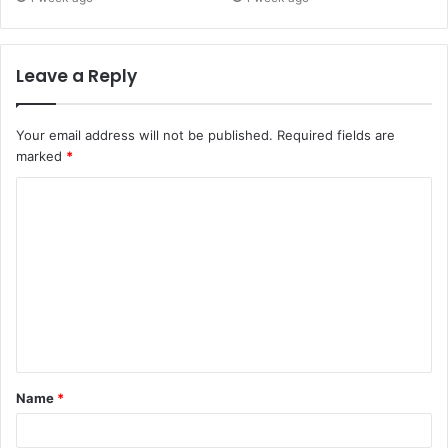
Leave a Reply
Your email address will not be published.
Required fields are
marked
*
C
o
m
m
e
n
t
Name
*
*