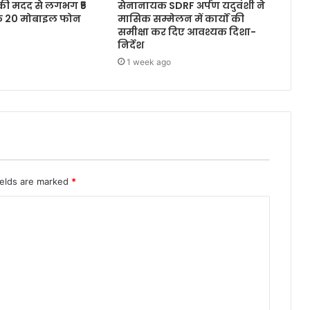
 की मदद से लगभग ₹5
सेनानायक SDRF अर्पण यदुवंशी ने
के 20 मोबाइल फोन
मासिक सम्मेलन में कार्यों की
समीक्षा कर दिए आवश्यक दिशा-
निर्देश
1 week ago
ields are marked
*