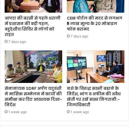
आपदा की बरसी से पहले धराली
CEIR पोर्टल की मदद से लगभग
में प्रशासन की बड़ी पहल,
₹5 लाख मूल्य के 20 मोबाइल
बहुद्देशीय शिविर से लोगों को
फोन बरामद
राहत
7 days ago
7 days ago
सेनानायक SDRF अर्पण यदुवंशी
नशे के विरुद्ध सख्ती बढ़ाने के
ने मासिक सम्मेलन में कार्यों की
निर्देश, भांग व अफीम की अवैध
समीक्षा कर दिए आवश्यक दिशा-
खेती पर रखें सख्त निगरानी:-
निर्देश
जिलाधिकारी
1 week ago
1 week ago