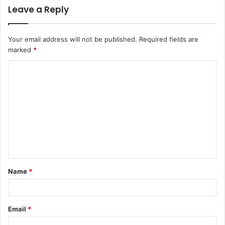
Leave a Reply
Your email address will not be published.
Required fields are
marked
*
C
o
m
m
e
n
t
Name
*
*
Email
*